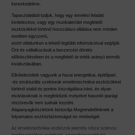
kereskedelme.
Tapasztalatból tudjuk, hogy egy emelési feladat
kivitelezése, vagy egy munkaterület megfelelő
eszközökkel történő hosszútávú ellátása nem minden
esetben egyszerű,
ezért oldalunkon a lehető legtöbb információval segítjük
Önt és vállalkozását a beszerzési döntés
előkészítésében és a megfelelő ár-érték arányú termék
kiválsztásában.
Elkötelezettek vagyunk a hazai energetikai, építőipari,
-és strukturális szektorok emeléstechnikai eszközökkel
történő stabil és pontos kiszolgálása iránt, és olyan
elvárásoknak is megfelelünk melyeket hasonló iparági
résztvevők nem tudnak kezelni.
Alapanyagkészletünk biztosítja Megrendelőinknek a
folyamatos eszközbiztonságot és minőséget.
Az emeléstechnikai eszközök jelentős része számos
konfigurációban gyártható, személyre szabható.