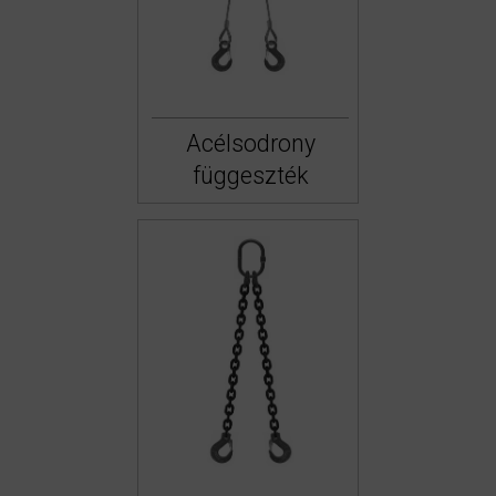
Acélsodrony
függeszték