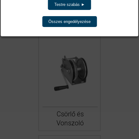
Sodronykötél
Testre szabás ►
Összes engedélyezése
Csörlő és
Vonszoló